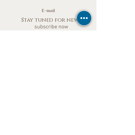
E-mail
Stay tuned for news
subscribe now
To participate
Mailbox 5008 - CEP
14026-970
- Brazil
Mailbox 5008 - CEP
14026-970
- Brazil
Our social networks
©
All the rights
reserved
© Copyright