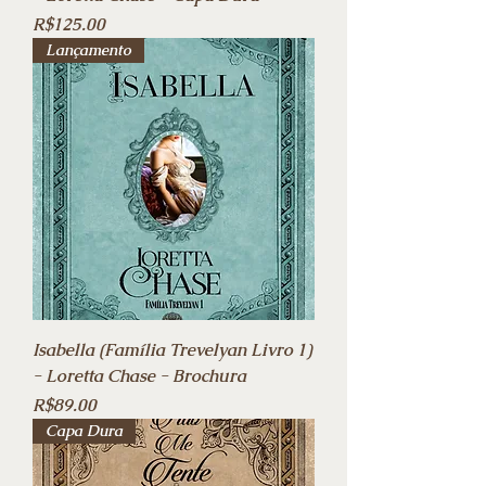
Price
R$125.00
Lançamento
Isabella (Família Trevelyan Livro 1)
- Loretta Chase - Brochura
Price
R$89.00
Capa Dura