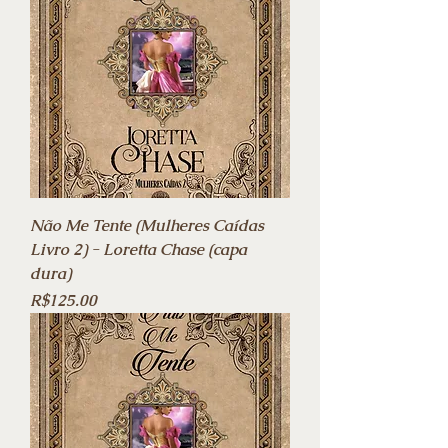
Não Me Tente (Mulheres Caídas
Livro 2) - Loretta Chase (capa
dura)
Price
R$125.00