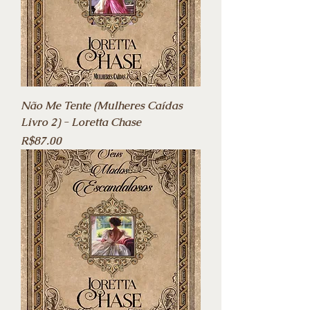
Não Me Tente (Mulheres Caídas
Livro 2) - Loretta Chase
Price
R$87.00