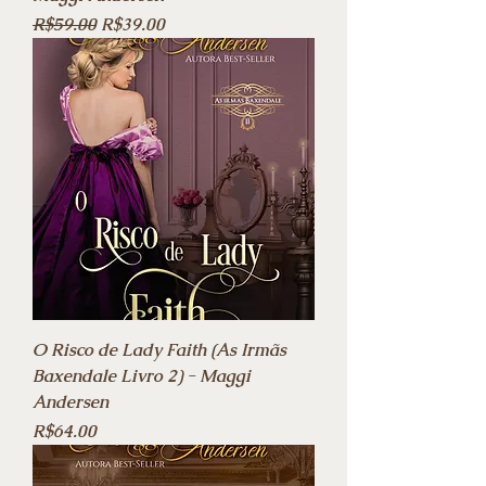
Regular Price
Sale Price
R$59.00
R$39.00
O Risco de Lady Faith (As Irmãs
Baxendale Livro 2) - Maggi
Andersen
Price
R$64.00