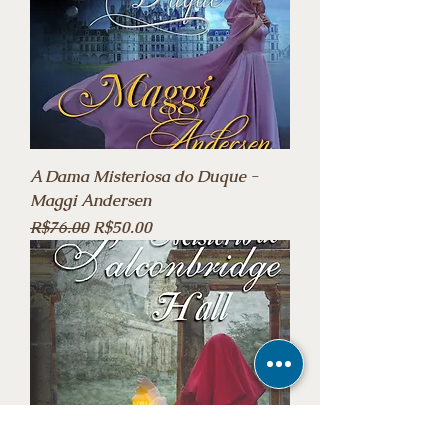
A Dama Misteriosa do Duque -
Maggi Andersen
Regular Price
Sale Price
R$76.00
R$50.00