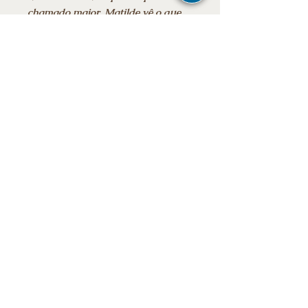
chamado maior, Matilde vê o que
seu futuro lhe reserva se puder
aproveitar o momento - se seu
marido acreditar e agir de acordo
com seus sonhos proféticos.
Informações adicionais:
Data da publicação: ‎6 dezembro
2023
Edição: ‎ 1ª
Idioma: ‎ Português
E-mail
Número de páginas: ‎640
Stay tuned for news
Ebook
subscribe now
Frete grátis para todo o Brasil
To participate