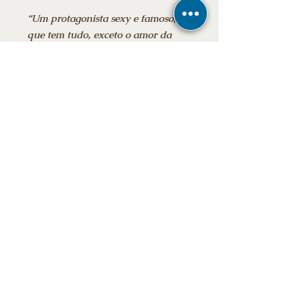
“Um protagonista sexy e famoso,
que tem tudo, exceto o amor da
mulher certa, e uma menina
comum cujo trabalho a joga no
coração da vida glamourosa do
personagem principal.” – Rachel
Thomas, autora da Harlequin
Informações adicionais
Data da publicação: ‎ 26 setembro
2021
Edição: ‎ 1ª
Idioma: ‎ Português
E-mail
Número de páginas: 208
Stay tuned for news
Ebook
subscribe now
Frete grátis para todo o Brasil