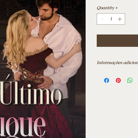
Price
Quantity
*
Informações adicion
Data da publicação: 
Edição: ‎ 1ª
Idioma: ‎ Português
Número de páginas: 
Ebook
Frete grátis para tod