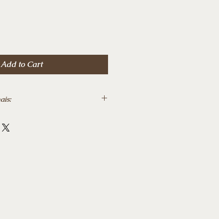
Price
Add to Cart
ais:
‎23 setembro 2025
‎278
o o Brasil