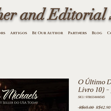
her and Editorial 
ors
Artigos
Be Our Author
Partners
Blog
C
O Último D
Livro 10) -
SKU: 9786554444545
Regular
 R$65.00 
R$42.90