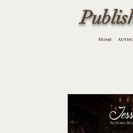
Publis
Home
Auth