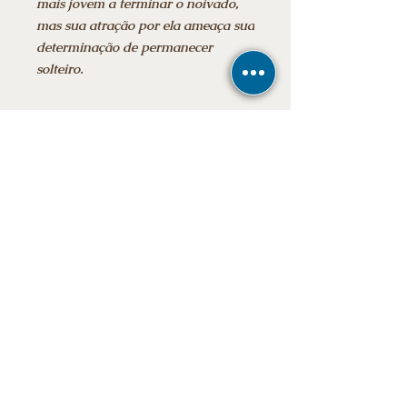
mais jovem a terminar o noivado,
mas sua atração por ela ameaça sua
determinação de permanecer
solteiro.
Informações adicionais:
Data da publicação: ‎ 28 janeiro 2026
Edição: ‎ 1ª
Idioma: ‎ Português
Número de páginas: 220
E-mail
Ebook
Stay tuned for news
subscribe now
Frete grátis para todo o Brasil
To participate