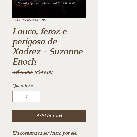
SKU: 9786554441186
Louco, feroz e
perigoso de
Xadrez - Suzanne
Enoch
Regular
Sale
 R$75.00 
R$49.00
Price
Price
Quantity
*
Add to Cart
Ela costumava ser louca por ele.