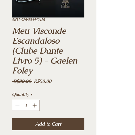
SKU: 9786554442428
Meu Visconde
Escandaloso
(Clube Dante
Livro 5) - Gaelen
Foley
Regular
Sale
 R$80.00 
R$50.00
Price
Price
Quantity
*
Add to Cart