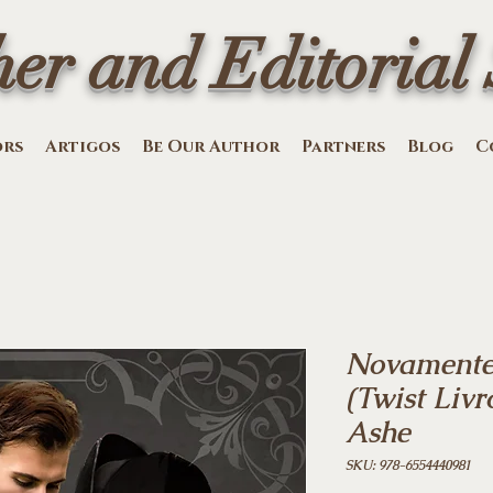
her and Editorial 
ors
Artigos
Be Our Author
Partners
Blog
C
Novamente
(Twist Livr
Ashe
SKU: 978-6554440981