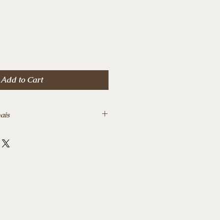
Sale
Price
Add to Cart
ais
‎ 31 maio 2023
 348
o o Brasil