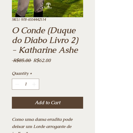
SKU: 978-6554442114
O Conde (Duque
do Diabo Livro 2)
- Katharine Ashe
Regular
Sale
 R$85.00 
R$62.00
Price
Price
Quantity
*
Add to Cart
Como uma dama erudita pode
deixar um Lorde arrogante de