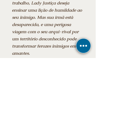
trabalho, Lady Justiça deseja
ensinar uma lição de humildade ao
seu inimigo. Mas sua irmã está
desaparecida, e uma perigosa
viagem com o seu arqui-rival por
um território desconhecido pode
transformar ferozes inimigos em
amantes.
Informações adicionais
Data da publicação: ‎ 9 março 2024
Edição: ‎ 1ª
Idioma: ‎ Português
Número de páginas: ‎ 392 páginas
E-mail
Ebook
Stay tuned for news
subscribe now
Frete grátis para todo o Brasil