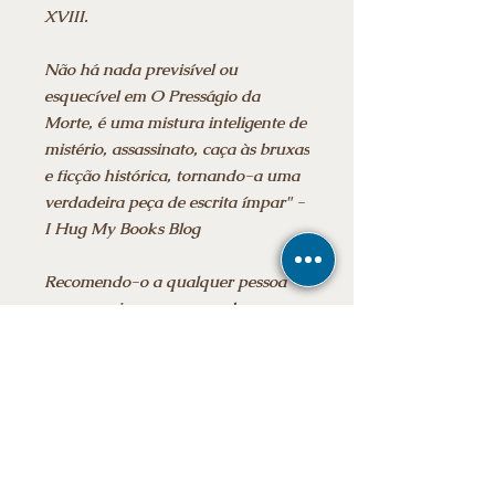
XVIII.
Não há nada previsível ou
esquecível em O Presságio da
Morte, é uma mistura inteligente de
mistério, assassinato, caça às bruxas
e ficção histórica, tornando-a uma
verdadeira peça de escrita ímpar" -
I Hug My Books Blog
Recomendo-o a qualquer pessoa
que aprecie um romance bem
escrito, com desenvolvimento
cuidadoso do caráter, cenário bem
construído e trama intrigante e
enigmática". - One More Page Blog
A estrutura da trama poderia sair
diretamente da Agatha Christie -