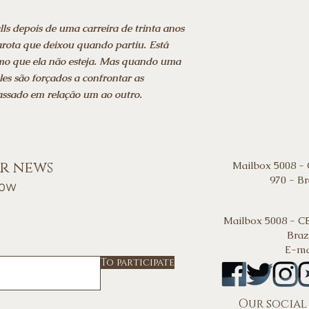
ls depois de uma carreira de trinta anos
arota que deixou quando partiu. Está
mo que ela não esteja. Mas quando uma
les são forçados a confrontar as
assado em relação um ao outro.
or news
Mailbox 5008 -
970 - Br
now
Mailbox 5008 - C
Braz
E-ma
To participate
Our social