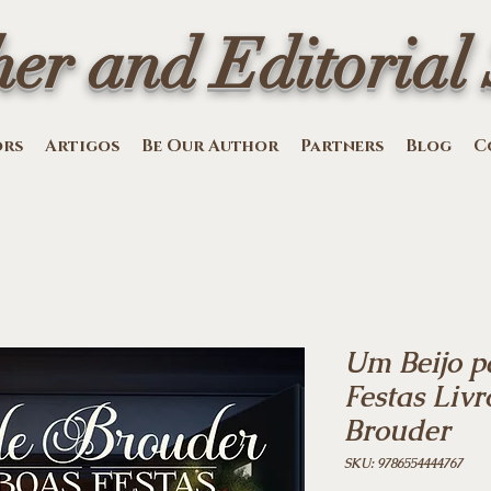
her and Editorial 
ors
Artigos
Be Our Author
Partners
Blog
C
Um Beijo p
Festas Livr
Brouder
SKU: 9786554444767