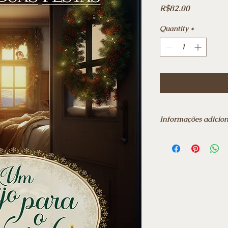
Price
R$82.00
Quantity
*
Informações adicion
Data da publicação: 
Edição: ‎ 1ª
Idioma: ‎ Português
Número de páginas:
Ebook
Frete grátis para tod