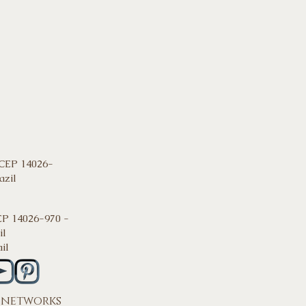
 CEP 14026-
azil
EP 14026-970 -
il
il
 networks